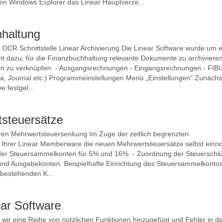
en Windows Explorer das Linear Hauptverze...
hhaltung
r OCR Schnittstelle Linear Archivierung Die Linear Software wurde um e
ient dazu, für die Finanzbuchhaltung relevante Dokumente zu archiviere
gen zu verknüpfen: - Ausgangsrechnungen - Eingangsrechnungen - FIB
, Journal etc.) Programmeinstellungen Menü „Einstellungen“ Zunächs
 festgel...
steuersätze
ren Mehrwertsteuersenkung Im Zuge der zeitlich begrenzten
Ihrer Linear Memberware die neuen Mehrwertsteuersätze selbst einric
g der Steuersammelkonten für 5% und 16%. - Zuordnung der Steuerschlü
 und Ausgabekonten. Beispielhafte Einrichtung des Steuersammelkontos
bestehenden K...
ear Software
ir eine Reihe von nützlichen Funktionen hinzugefügt und Fehler in d