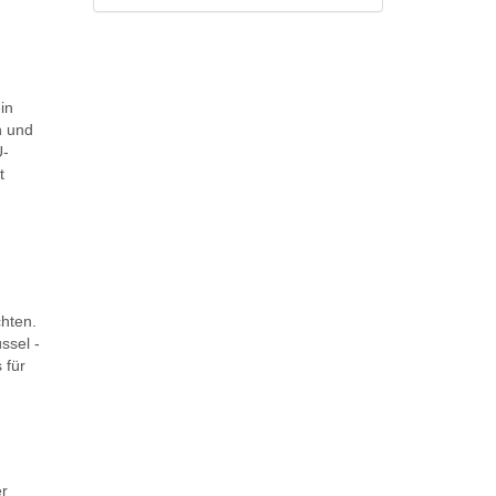
in
n und
U-
t
hten.
ssel -
 für
er