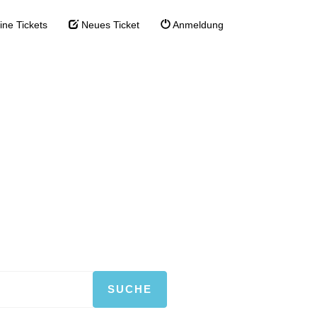
ne Tickets
Neues Ticket
Anmeldung
are
re
dardsoftware