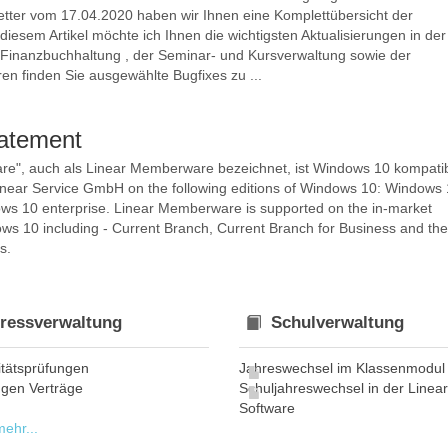
etter vom 17.04.2020 haben wir Ihnen eine Komplettübersicht der
diesem Artikel möchte ich Ihnen die wichtigsten Aktualisierungen in der
r Finanzbuchhaltung , der Seminar- und Kursverwaltung sowie der
en finden Sie ausgewählte Bugfixes zu ...
tatement
ware", auch als Linear Memberware bezeichnet, ist Windows 10 kompatib
near Service GmbH on the following editions of Windows 10: Windows
s 10 enterprise. Linear Memberware is supported on the in-market
ws 10 including - Current Branch, Current Branch for Business and the
s.
ressverwaltung
Schulverwaltung
litätsprüfungen
Jahreswechsel im Klassenmodul
gen Verträge
Schuljahreswechsel in der Linear
e
Software
ehr...