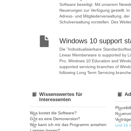
Software beseitigt. Mit unserem Newsl
Neuerungen zur Verfügung gestellt. In 
Adress- und Mitgliederverwaltung, de
Schulverwaltung vorstellen. Des Weiter
Windows 10 support s
Die "Individualisierbare Standardsoft
Linear Memberware is supported by Li
Pro, Windows 10 Education and Window
supported servicing branches of Windo
following Long Term Servicing branche
Wissenswertes für
Ad
Interessenten
Plausibi
Was kostet die Software?
Neuerun
Gibt es eine Demoversion?
Verträg
Wie kann ich mir das Programm ansehen
und 16 m
/ zeigen lassen?