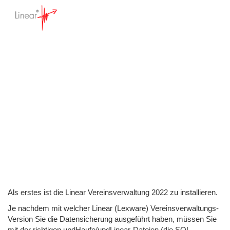
updHaufe
Startseite
>
Wissensdatenbank
>
300,
Standard und Premium Vereinssoftware
>
Installationsfragen
>
updHaufe
Als erstes ist die Linear Vereinsverwaltung 2022 zu installieren.
Je nachdem mit welcher Linear (Lexware) Vereinsverwaltungs-
Version Sie die Datensicherung ausgeführt haben, müssen Sie
mit der richtigen updHaufe/updLinear-Dateien (die SQL-