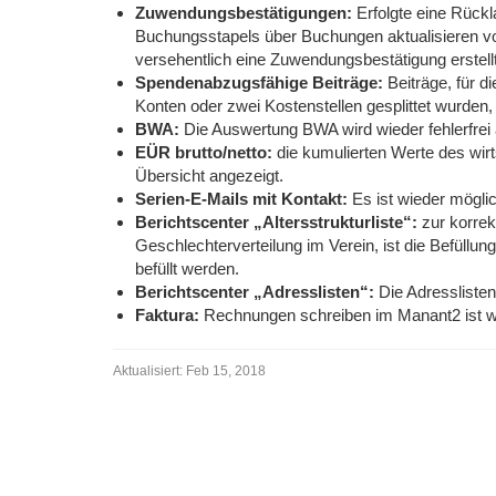
Zuwendungsbestätigungen:
Erfolgte eine Rückl
Buchungsstapels über Buchungen aktualisieren vor
versehentlich eine Zuwendungsbestätigung erstell
Spendenabzugsfähige Beiträge:
Beiträge, für 
Konten oder zwei Kostenstellen gesplittet wurd
BWA:
Die Auswertung BWA wird wieder fehlerfrei 
EÜR brutto/netto:
die kumulierten Werte des wi
Übersicht angezeigt.
Serien-E-Mails mit Kontakt:
Es ist wieder mögli
Berichtscenter „Altersstrukturliste“:
zur korrek
Geschlechterverteilung im Verein, ist die Befüll
befüllt werden.
Berichtscenter „Adresslisten“:
Die Adressliste
Faktura:
Rechnungen schreiben im Manant2 ist wie
Aktualisiert:
Feb 15, 2018