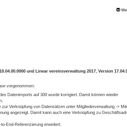
Mei
ce Release Augus
e - Zwischenupdates: Inhalte und Hinweise
>
S
0.04.00.0000 und Linear vereinsverwaltung 2017, Version 17.04.
ease vorgenommen:
es Datenimports auf 300 wurde korrigiert. Damit können wieder
n.
 zur Verknüpfung von Datensätzen unter Mitgliederverwaltung -> Mit
nung angezeigt. Damit kann auch eine Verknüpfung zu Geschäftsad
to-End-Referenzierung erweitert.