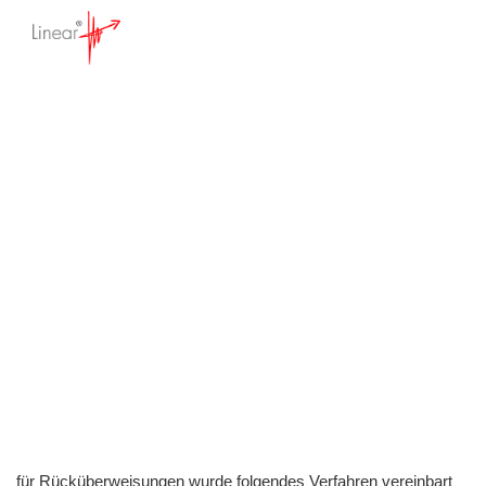
Rücküberweisungen
von Mitgliedsbeiträgen
Startseite
>
Wissensdatenbank
>
Individualisierbare Standardsoftware
>
Support - FAQ
>
SEPA
>
Rücküberweisungen von Mitgliedsbeiträgen
für Rücküberweisungen wurde folgendes Verfahren vereinbart