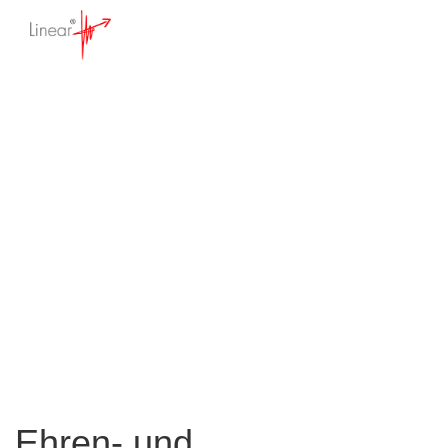
Vereins- und
Mitgliedermerkmale
Startseite
>
Wissensdatenbank
>
Online
Vereinsverwaltung
>
Mitgliederverwaltung
>
Vereins- und Mitgliedermerkmale
Ehren- und