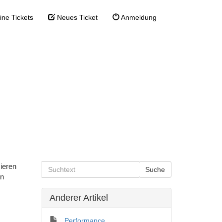
ne Tickets
Neues Ticket
Anmeldung
it der
g
Allgemeines & Programmeinstieg
>
g
sieren
en
Anderer Artikel
Performance