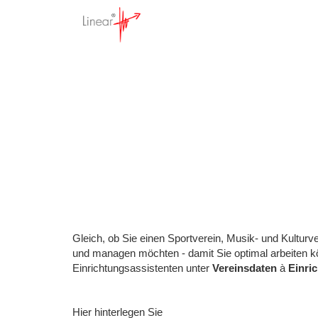
So st
Startseite
>
Wissensdatenbank
>
Gleich, ob Sie einen Sportverein, Musik- und Kulturve
und managen möchten - damit Sie optimal arbeiten kö
Einrichtungsassistenten unter
Vereinsdaten
à
Einric
Hier hinterlegen Sie