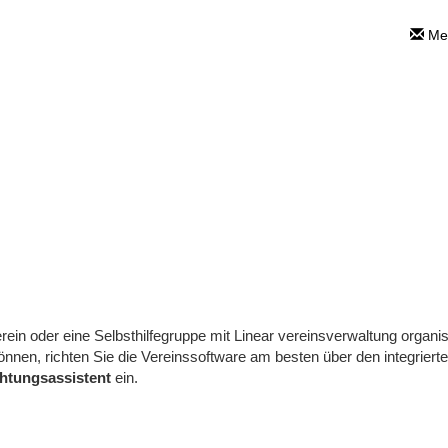
Mei
arten Sie schnell m
Vereinsverwaltun
300, Standard und Premium Vereinssoftware
>
So starten Sie schnell mit der Vereinsverwaltun
rein oder eine Selbsthilfegruppe mit Linear vereinsverwaltung organi
nnen, richten Sie die Vereinssoftware am besten über den integriert
htungsassistent
ein.