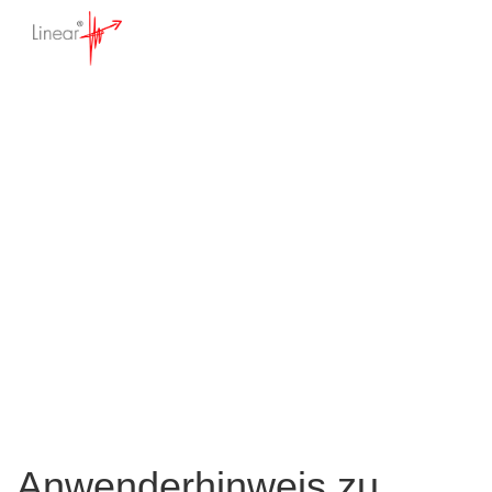
Anwenderhinweis -
Datenrücksicherung
Startseite
>
Wissensdatenbank
>
300,
Standard und Premium Vereinssoftware
>
Anwenderhinweis - Datenrücksicherung
Anwenderhinweis zu