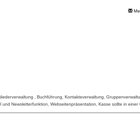
Mei
lly Cloud Sys
 Feedback
>
Kundenwunschliste
>
Datenmanag
gliederverwaltung , Buchführung, Kontakteverwaltung, Gruppenverwaltu
 und Newsletterfunktion, Webseitenpräsentation, Kasse sollte in eine