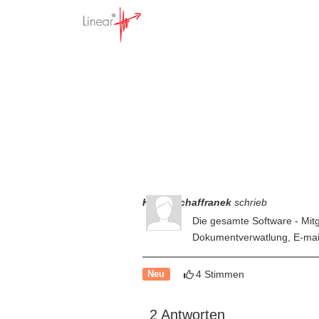
Fu
Startseite
>
Update Liste -
Klaus Schaffranek
schrieb
Die gesamte Software - Mit
Dokumentverwatlung, E-mail
4 Stimmen
Neu
2 Antworten