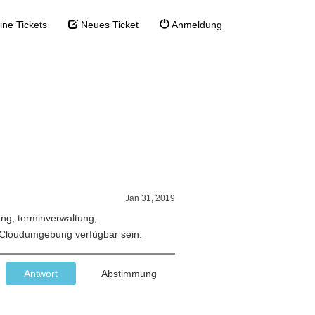
ne Tickets
Neues Ticket
Anmeldung
tem
ement
>
Fully Cloud System
Jan 31, 2019
ng, terminverwaltung,
r Cloudumgebung verfügbar sein.
Antwort
Abstimmung