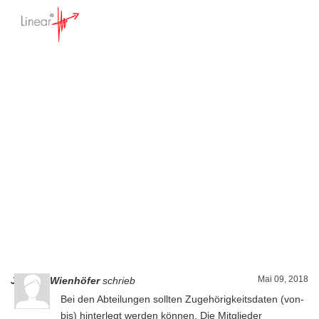
Abteilungsverwaltung
Startseite
>
Update Liste - Feedback
>
Kundenwunschliste
>
Mitgliederverwaltung
>
Abteilungsverwaltung
Mai 09, 2018
Joshua Wienhöfer
schrieb
Bei den Abteilungen sollten Zugehörigkeitsdaten (von-
bis) hinterlegt werden können. Die Mitglieder