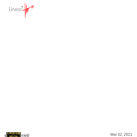
Auswertungen zur
Abteilungszugehörigk
eit
Startseite
>
Forum - Anwendungsfragen
>
Auswertungen zur Abteilungszugehörigkeit
Mar 02, 2021
o2to
schrieb