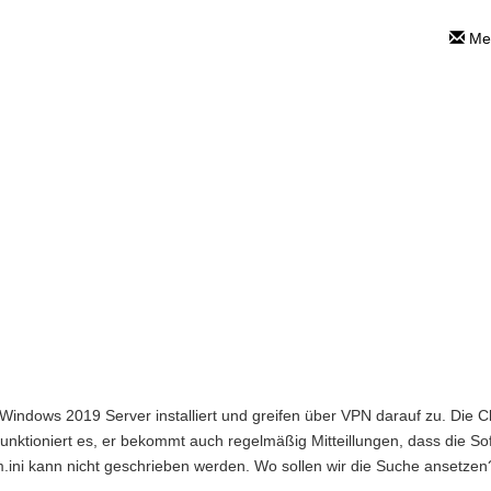
Mei
ameter können n
hner geschrie
gsfragen
>
ini-Parameter können nicht auf Cl
Windows 2019 Server installiert und greifen über VPN darauf zu. Die 
 funktioniert es, er bekommt auch regelmäßig Mitteillungen, dass die S
ini kann nicht geschrieben werden. Wo sollen wir die Suche ansetzen