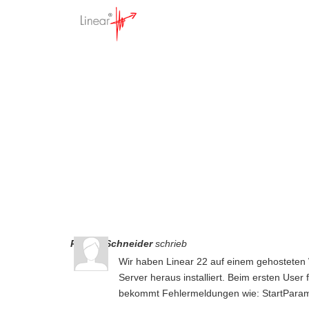
ini-Par
Clientrec
Startseite
>
Forum - Anwendun
Robert Schneider
schrieb
Wir haben Linear 22 auf einem gehosteten 
Server heraus installiert. Beim ersten User
bekommt Fehlermeldungen wie: StartParam.