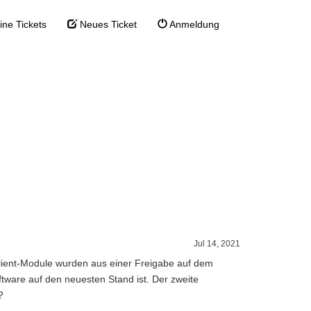
ne Tickets
Neues Ticket
Anmeldung
icht auf
ben werden
ientrechner geschrieben werden
Jul 14, 2021
Client-Module wurden aus einer Freigabe auf dem
oftware auf den neuesten Stand ist. Der zweite
?