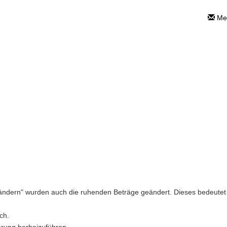
Mei
erhöhung trotz
Beitrag
 - Anwendungsfragen
>
Beitragserhöhung trot
ändern" wurden auch die ruhenden Beträge geändert. Dieses bedeutet si
ch.