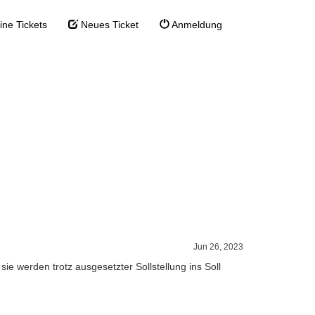
ne Tickets
Neues Ticket
Anmeldung
 ruhendem
z ruhendem Beitrag
Jun 26, 2023
e werden trotz ausgesetzter Sollstellung ins Soll