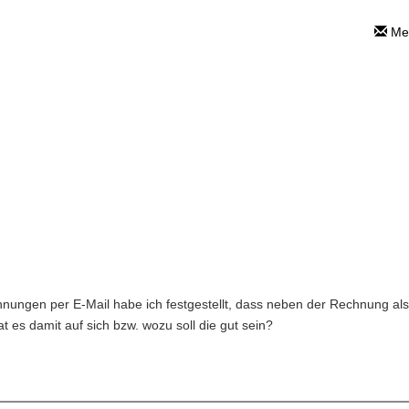
Mei
ngsversand per
>
Online Vereinsverwaltung
>
Mitgliederforum
nungen per E-Mail habe ich festgestellt, dass neben der Rechnung als p
 es damit auf sich bzw. wozu soll die gut sein?