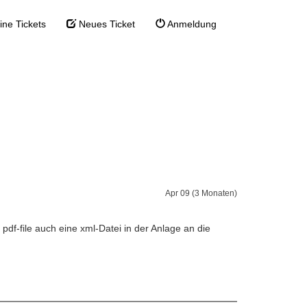
ne Tickets
Neues Ticket
Anmeldung
 E-Mail
>
Rechnungsversand per E-Mail
Apr 09 (3 Monaten)
df-file auch eine xml-Datei in der Anlage an die