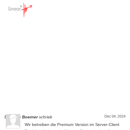
VV Premium startet
nicht (Netzwerkfehler)
Startseite
>
Forum - Anwendungsfragen
>
VV Premium startet nicht (Netzwerkfehler)
Dec 04, 2024
Stephan Boerner
schrieb
Wir betreiben die Premium Version im Server-Client