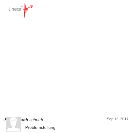
Serienbrieffelder auch
für Serien-Email
Startseite
>
Update Liste - Feedback
>
Serienbrieffelder auch für Serien-Email
Sep 13, 2017
F. Hambuch
schrieb
Problemstellung: