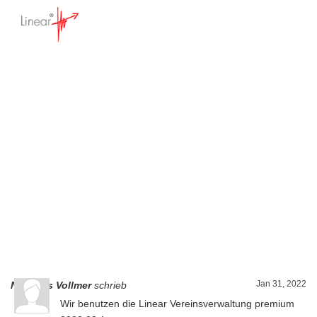
Unterschiedliche SQL-
Server
Startseite
>
Forum - Anwendungsfragen
>
Unterschiedliche SQL-Server
Jan 31, 2022
Nikolaus Vollmer
schrieb
Wir benutzen die Linear Vereinsverwaltung premium