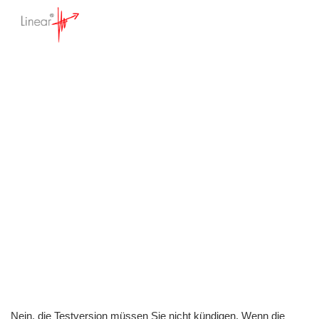
Muss ich die
Testversion kündigen?
Startseite
>
Wissensdatenbank
>
300,
Standard und Premium Vereinssoftware
>
Wissenswertes für Interessenten
>
Muss
ich die Testversion kündigen?
Nein, die Testversion müssen Sie nicht kündigen. Wenn die