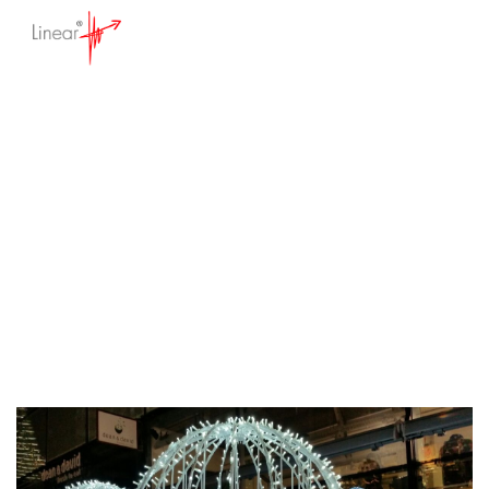
Noch mehr
Weihnachtsdeko
Startseite
>
Wissensdatenbank
>
Blog
>
Noch mehr Weihnachtsdeko